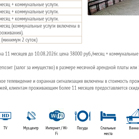
месяц + коммунальные услуги.
месяц + коммунальные услуги.
месяц + коммунальные услуги.
месяц (коммунальные услуги включены в
роживания).
. (минимум 2 суток)
а 11 месяцев до 10.08.2026г. цена 38000 руб./месяц + коммунальные 
епозит (залог за имущество) в размере месячной арендной платы или
ное телевидение и охранная сигнализация включены в стоимость про
тежей, клиентам проживающим более 11 месяцев предоставляется ски
TV
Муз.центр
Интернет / Wi-
Посуда
Спальные
Ванна
Fi
места