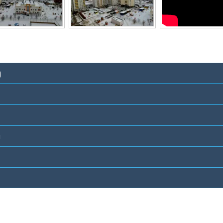
)
есть
й
есть
есть
есть
есть
есть
есть
есть