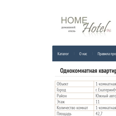
Каталог
О нас
Правила пр
Однокомнатная кварти
Объект
1-комнатная
Город
г. Екатеринб
Район
Южный авто
Этаж
11
Количество комнат
1-комнатна
Площадь
42,7