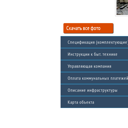
Скачать все фото
Спецификация (комплектующие
Инструкции к быт. технике
Управляющая компания
Бытовая техника
Домашний кинотеатр
Оплата коммунальных платеже
Холодильник
Плита стеклокерамическая
Описание инфраструктуры
Микроволновая печь
Карта объекта
Чайник
Тостер
Стиральная машина
Утюг